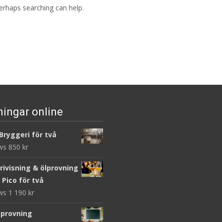
Perhaps searching can help.
ningar online
Bryggeri för två
ews
850
kr
rivisning & ölprovning
 Pico för två
ews
1 190
kr
provning