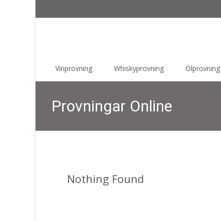
Skip
Vinprovning
Whiskyprovning
Ölprovning
to
content
Provningar Online
Nothing Found