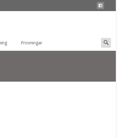
Search
ning
Provningar
for: