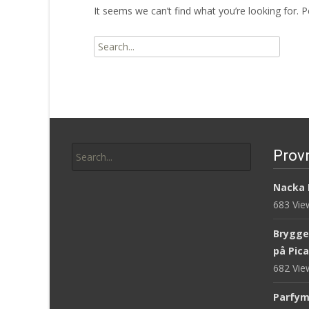
It seems we can’t find what you’re looking for. 
Search
for:
Search
Prov
for:
Nacka 
683 Vi
Brygge
på Pica
682 Vi
Parfym