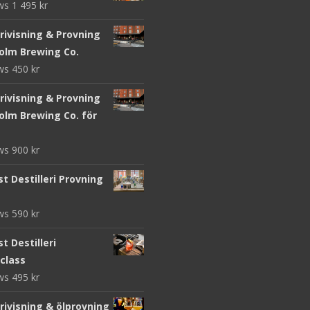
ews
1 495
kr
rivisning & Provning
olm Brewing Co.
ews
450
kr
rivisning & Provning
olm Brewing Co. för
ews
900
kr
t Destilleri Provning
ews
590
kr
t Destilleri
class
ews
495
kr
rivisning & ölprovning