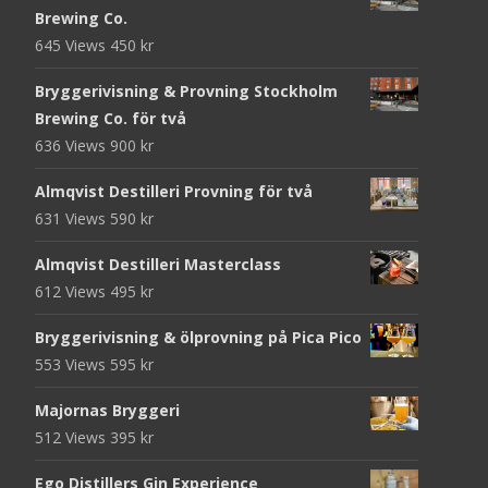
Brewing Co.
645 Views
450
kr
Bryggerivisning & Provning Stockholm
Brewing Co. för två
636 Views
900
kr
Almqvist Destilleri Provning för två
631 Views
590
kr
Almqvist Destilleri Masterclass
612 Views
495
kr
Bryggerivisning & ölprovning på Pica Pico
553 Views
595
kr
Majornas Bryggeri
512 Views
395
kr
Ego Distillers Gin Experience